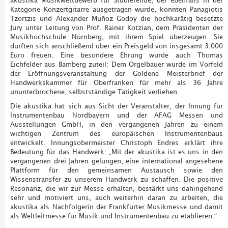
Kategorie Konzertgitarre ausgetragen wurde, konnten Panagiotis
Tzortzis und Alexander Muñoz Godoy die hochkarätig besetzte
Jury unter Leitung von Prof. Rainer Kotzian, dem Präsidenten der
Musikhochschule Nürnberg, mit ihrem Spiel überzeugen. Sie
durften sich anschließend über ein Preisgeld von insgesamt 3.000
Euro freuen. Eine besondere Ehrung wurde auch Thomas
Eichfelder aus Bamberg zuteil: Dem Orgelbauer wurde im Vorfeld
der Eröffnungsveranstaltung der Goldene Meisterbrief der
Handwerkskammer für Oberfranken für mehr als 36 Jahre
ununterbrochene, selbstständige Tätigkeit verliehen.
Die akustika hat sich aus Sicht der Veranstalter, der Innung für
Instrumentenbau Nordbayern und der AFAG Messen und
Ausstellungen GmbH, in den vergangenen Jahren zu einem
wichtigen Zentrum des europäischen Instrumentenbaus
entwickelt. Innungsobermeister Christoph Endres erklärt ihre
Bedeutung für das Handwerk: „Mit der akustika ist es uns in den
vergangenen drei Jahren gelungen, eine international angesehene
Plattform für den gemeinsamen Austausch sowie den
Wissenstransfer zu unserem Handwerk zu schaffen. Die positive
Resonanz, die wir zur Messe erhalten, bestärkt uns dahingehend
sehr und motiviert uns, auch weiterhin daran zu arbeiten, die
akustika als Nachfolgerin der Frankfurter Musikmesse und damit
als Weltleitmesse für Musik und Instrumentenbau zu etablieren.“