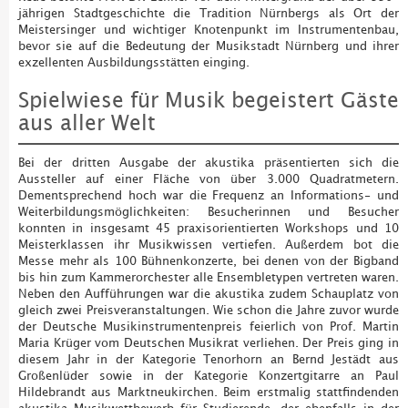
jährigen Stadtgeschichte die Tradition Nürnbergs als Ort der
Meistersinger und wichtiger Knotenpunkt im Instrumentenbau,
bevor sie auf die Bedeutung der Musikstadt Nürnberg und ihrer
exzellenten Ausbildungsstätten einging.
Spielwiese für Musik begeistert Gäste
aus aller Welt
Bei der dritten Ausgabe der akustika präsentierten sich die
Aussteller auf einer Fläche von über 3.000 Quadratmetern.
Dementsprechend hoch war die Frequenz an Informations- und
Weiterbildungsmöglichkeiten: Besucherinnen und Besucher
konnten in insgesamt 45 praxisorientierten Workshops und 10
Meisterklassen ihr Musikwissen vertiefen. Außerdem bot die
Messe mehr als 100 Bühnenkonzerte, bei denen von der Bigband
bis hin zum Kammerorchester alle Ensembletypen vertreten waren.
Neben den Aufführungen war die akustika zudem Schauplatz von
gleich zwei Preisveranstaltungen. Wie schon die Jahre zuvor wurde
der Deutsche Musikinstrumentenpreis feierlich von Prof. Martin
Maria Krüger vom Deutschen Musikrat verliehen. Der Preis ging in
diesem Jahr in der Kategorie Tenorhorn an Bernd Jestädt aus
Großenlüder sowie in der Kategorie Konzertgitarre an Paul
Hildebrandt aus Marktneukirchen. Beim erstmalig stattfindenden
akustika Musikwettbewerb für Studierende, der ebenfalls in der